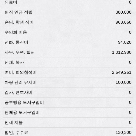
의료비
0
퇴직 연금 적립
380,000
손님, 학생 식비
963,660
수양회 비용
0
전화, 통신비
94,020
사무, 우편, 헬퍼
1,012,980
인쇄, 복사
0
여비, 회의참석비
2,549,261
차량 관리 유지비
100,000
감사, 변호사비
0
공부방용 도서구입비
0
판매용 도서구입비
0
인세 지불
0
법인, 수수료
130,300