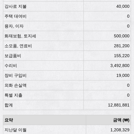
강사료 지불
40,000
주택 대여비
0
융자, 이자
0
화재보험, 토지세
500,000
소모품, 연료비
281,200
보급품비
155,220
수리비
3,492,800
장비 구입비
19,000
외화 손실액
0
특별 지출
0
합계
12,881,881
요약
금액 (₩)
지난달 이월
1,208,329