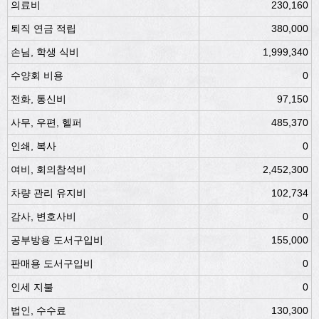
의료비
230,160
퇴직 연금 적립
380,000
손님, 학생 식비
1,999,340
수양회 비용
0
전화, 통신비
97,150
사무, 우편, 헬퍼
485,370
인쇄, 복사
0
여비, 회의참석비
2,452,300
차량 관리 유지비
102,734
감사, 변호사비
0
공부방용 도서구입비
155,000
판매용 도서구입비
0
인세 지불
0
법인, 수수료
130,300