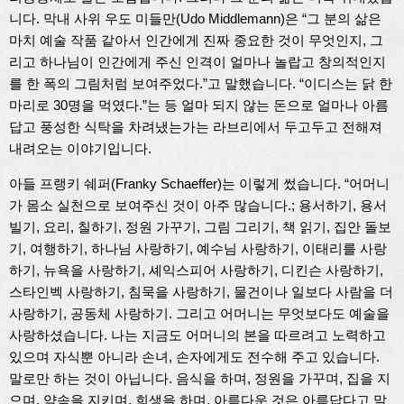
니다. 막내 사위 우도 미들만(Udo Middlemann)은 “그 분의 삶은
마치 예술 작품 같아서 인간에게 진짜 중요한 것이 무엇인지, 그
리고 하나님이 인간에게 주신 인격이 얼마나 놀랍고 창의적인지
를 한 폭의 그림처럼 보여주었다.”고 말했습니다. “이디스는 닭 한
마리로 30명을 먹였다.”는 등 얼마 되지 않는 돈으로 얼마나 아름
답고 풍성한 식탁을 차려냈는가는 라브리에서 두고두고 전해져
내려오는 이야기입니다.
아들 프랭키 쉐퍼(Franky Schaeffer)는 이렇게 썼습니다. “어머니
가 몸소 실천으로 보여주신 것이 아주 많습니다.; 용서하기, 용서
빌기, 요리, 칠하기, 정원 가꾸기, 그림 그리기, 책 읽기, 집안 돌보
기, 여행하기, 하나님 사랑하기, 예수님 사랑하기, 이태리를 사랑
하기, 뉴욕을 사랑하기, 셰익스피어 사랑하기, 디킨슨 사랑하기,
스타인벡 사랑하기, 침묵을 사랑하기, 물건이나 일보다 사람을 더
사랑하기, 공동체 사랑하기. 그리고 어머니는 무엇보다도 예술을
사랑하셨습니다. 나는 지금도 어머니의 본을 따르려고 노력하고
있으며 자식뿐 아니라 손녀, 손자에게도 전수해 주고 있습니다.
말로만 하는 것이 아닙니다. 음식을 하며, 정원을 가꾸며, 집을 지
으며, 약속을 지키며, 희생을 하며, 아름다운 것은 아름답다고 말