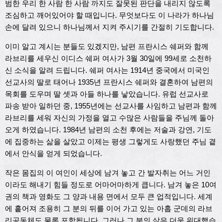
범한 우리 한 사람 한 사람 까지도 잘못된 판단을 내리지 않도록
조심하고 깨어있어야 할 때입니다. 무엇보다도 이 나라가 하나님
손에 달려 있으니 하나님께서 지켜 주시기를 간절히 기도합니다.
이미 알고 계시는 분들도 있겠지만, 남편 프란시스 쉐퍼와 함께
라브리를 세우신 이디스 쉐퍼 여사가 3월 30일에 99세로 소천하
신 소식을 알려 드립니다. 쉐퍼 여사는 1914년 중국에서 미국인
선교사의 딸로 태어나 1935년 프란시스 쉐퍼와 결혼하여 남편의
목회를 도우며 딸 셋과 아들 하나를 낳았습니다. 유럽 선교사로
파송 받아 일하던 중, 1955년에는 선교사를 사임하고 남편과 함께
라브리를 세워 자신의 가정을 열고 수많은 사람들을 주님께 돌아
오게 하였습니다. 1984년 남편의 소천 후에는 저술과 강연, 기도
에 집중하는 삶을 살았고 이제는 평생 그렇게도 사랑했던 주님 곁
에서 안식을 얻게 되었습니다.
작은 몸집의 이 여인이 세상에 남겨 놓고 간 발자취는 어느 거인
이라도 해내기 힘들 정도로 어마어마하게 큽니다. 남겨 놓은 10여
권의 책과 영화도 그 양과 내용 면에서 모두 큰 업적입니다. 세계
에 흩어져 조용히 그 분의 뒤를 이어 가고 있는 아홉 군데의 라브
리공동체도 물론 포함됩니다. 그러나 그 분의 삶은 더욱 위대했습